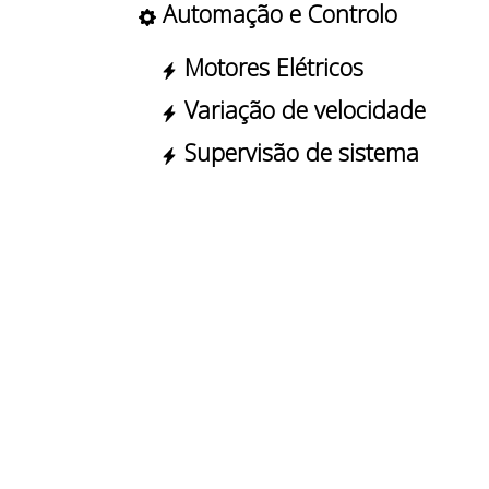
Automação e Controlo
Motores Elétricos
 nós
 nós
Variação de velocidade
Supervisão de sistema
ços
ços
amentos
amentos
ctos
ctos